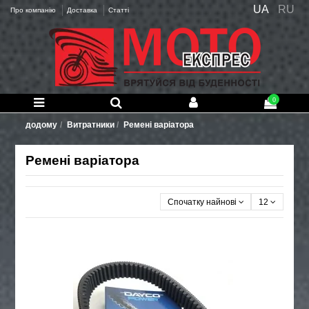
UA
RU
Про компанію
Доставка
Статті
0
додому
Витратники
Ремені варіатора
Ремені варіатора
Спочатку найновіші
12