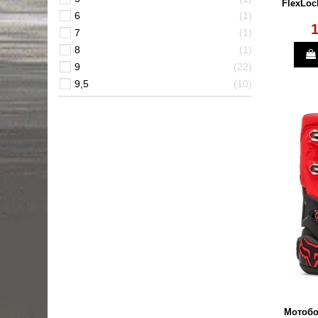
FlexLoc
6
1
1
7
1
8
1
9
22
9,5
10
Мотобо