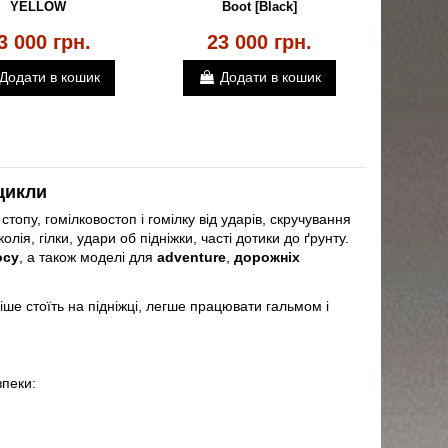
YELLOW
Boot [Black]
3 000 грн.
23 000 грн.
Додати в кошик
Додати в кошик
цикли
опу, гомілковостоп і гомілку від ударів, скручування
лія, гілки, удари об підніжки, часті дотики до ґрунту.
осу
, а також моделі для
adventure
,
дорожніх
ше стоїть на підніжці, легше працювати гальмом і
зпеки: