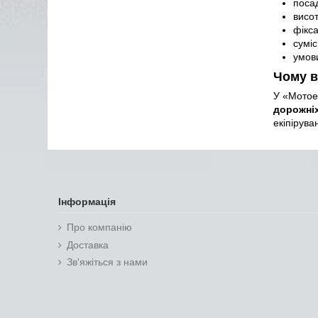
посад
висот
фікса
суміс
умови
Чому в
У «Мотое
дорожні
екіпірува
Інформація
Про компанію
Доставка
Зв'яжіться з нами