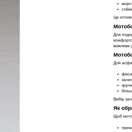
жорст
стійк
Це оптима
Мотобо
Для подо
комфортом
важлива у
Мотобо
Для асфа
фікса
захис
зручн
більш
Вибір зал
Як обр
Щоб мото
призн