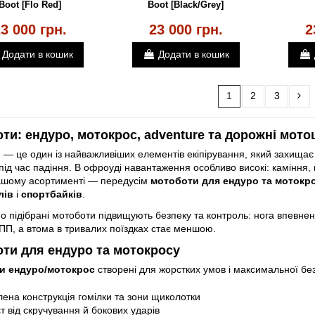
Boot [Flo Red]
Boot [Black/Grey]
3 000 грн.
23 000 грн.
2
Додати в кошик
Додати в кошик
1
2
3
ти: ендуро, мотокрос, adventure та дорожні мото
— це один із найважливіших елементів екіпірування, який захищає ст
під час падіння. В офроуді навантаження особливо високі: каміння, ко
ашому асортименті — передусім
мотоботи для ендуро та мотокр
лів
і
спортбайків
.
 підібрані мотоботи підвищують безпеку та контроль: нога впевнені
ПП, а втома в тривалих поїздках стає меншою.
ти для ендуро та мотокросу
и ендуро/мотокрос
створені для жорстких умов і максимальної бе
ена конструкція гомілки та зони щиколотки
т від скручування й бокових ударів