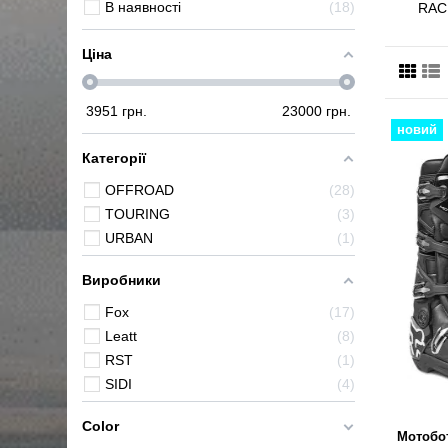
В наявності
18
RAC
Ціна
3951
грн.
23000
грн.
новий
Категорії
OFFROAD
28
TOURING
3
URBAN
1
Виробники
Fox
17
Leatt
8
RST
1
SIDI
4
Color
Мотобот