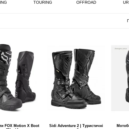
ING
TOURING
OFFROAD
UR
П
и FOX Motion X Boot
Sidi Adventure 2 | Туристичні
Мотоб