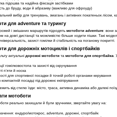
ка підошва та надійна фіксація застібками
ість до бруду, води й абразиву (важливо для офроуду)
льний вибір для тренувань, змагань і активних покатеньок лісом, к
ти для adventure та турингу
рожей і змішаних маршрутів підходять
мотоботи adventure
: вони 
 на довгі дистанції та можливістю більше ходити пішки. Такі модел
ніверсальність, захист гомілки й стабільність на поганому покритті.
ти для дорожніх мотоциклів і спортбайків
льту актуальні
дорожні мотоботи
та
мотоботи для спортбайка
. 
ції гомілковостопа та захисті від скручування
ті п’яти й носка
ості для спортивної посадки й точній роботі органами керування
 компактній посадці під дорожнє екіпірування
ежить від стилю їзди: місто, траса, активна динаміка або далекі поїз
ати мотоботи
боти реально захищали й були зручними, звертайте увагу на:
ачення: ендуро/мотокрос, adventure, дорожні, спортбайк