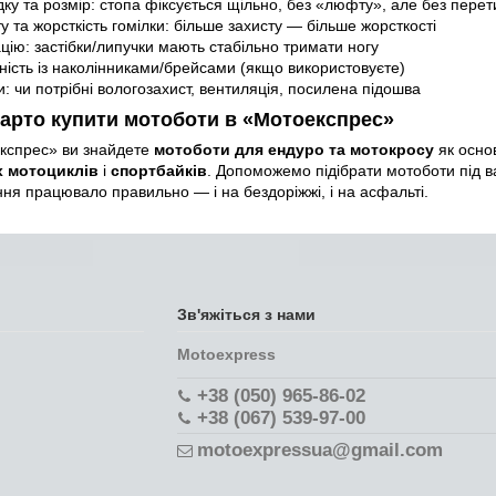
ку та розмір: стопа фіксується щільно, без «люфту», але без пере
у та жорсткість гомілки: більше захисту — більше жорсткості
цію: застібки/липучки мають стабільно тримати ногу
ність із наколінниками/брейсами (якщо використовуєте)
: чи потрібні вологозахист, вентиляція, посилена підошва
арто купити мотоботи в «Мотоекспрес»
кспрес» ви знайдете
мотоботи для ендуро та мотокросу
як осно
х мотоциклів
і
спортбайків
. Допоможемо підібрати мотоботи під ва
ння працювало правильно — і на бездоріжжі, і на асфальті.
Зв'яжіться з нами
Motoexpress
+38 (050) 965-86-02
+38 (067) 539-97-00
motoexpressua@gmail.com