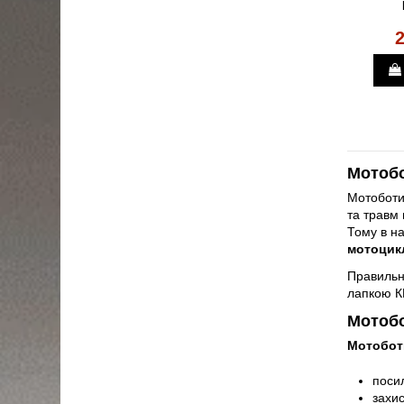
2
Мотобо
Мотоботи 
та травм 
Тому в н
мотоцик
Правильно
лапкою К
Мотобо
Мотобот
посил
захис