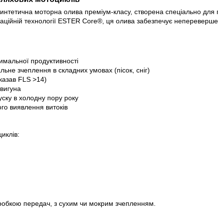
 синтетична моторна олива преміум-класу, створена спеціально для
аційній технології ESTER Core®, ця олива забезпечує непереверше
имальної продуктивності
льне зчеплення в складних умовах (пісок, сніг)
казав FLS >14)
двигуна
уску в холодну пору року
го виявлення витоків
иклів:
оробкою передач, з сухим чи мокрим зчепленням.