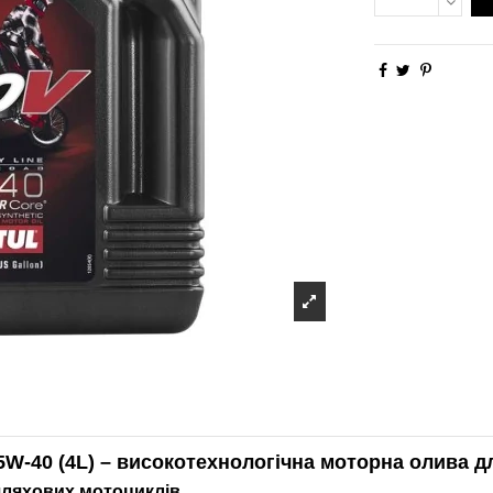
E 5W-40 (4L) – високотехнологічна моторна олива 
шляхових мотоциклів