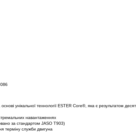
T086
 основі унікальної технології ESTER Core®, яка є результатом десят
екстремальних навантаженнях
товано за стандартом JASO T903)
ня терміну служби двигуна