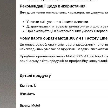
Рекомендації щодо використання
Для досягнення оптимальних характеристик двигуна та 
Уникати змішування з іншими оливами
Дотримуватися інтервалів заміни оливи згідно з 
При експлуатації в екстремальних умовах інтервал
Чому варто обрати Motul 300V 4T Factory Line
Ця олива розроблена у співпраці з заводськими гоночни
найскладніших умовах бездоріжжя. Завдяки високотехно
Придбати оригінальну оливу Motul 300V 4T Factory Lin
оригінальну якість продукції та професійну консультаці
Деталі продукту
Ємність L
В'язкість
Бренд
Motul