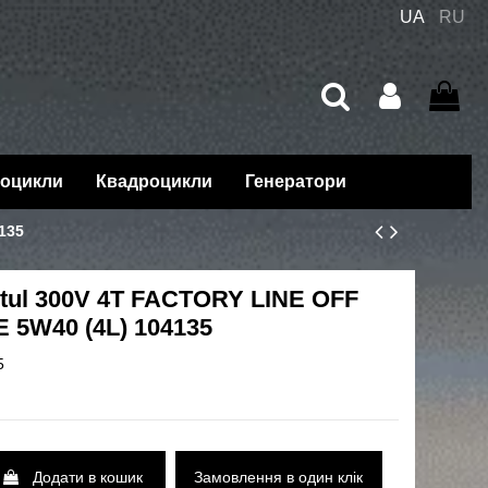
UA
RU
оцикли
Квадроцикли
Генератори
135
tul 300V 4T FACTORY LINE OFF
 5W40 (4L) 104135
5
Додати в кошик
Замовлення в один клік