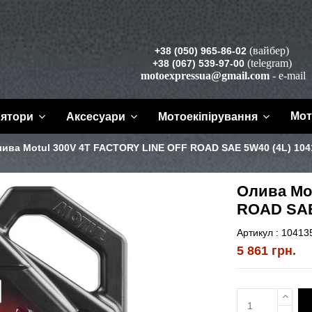
(вайбер)
+38 (050) 965-86-02
(telegram)
+38 (067) 539-97-00
motoexpressua@gmail.com
- e-mail
Мот
лятори
Аксесуари
Мотоекіпірування
ива Motul 300V 4T FACTORY LINE OFF ROAD SAE 5W40 (4L) 104
Олива Mo
ROAD SAE
Артикул :
10413
5 861 грн.