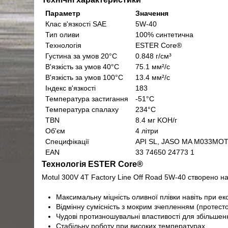
Параметр
Значення
Клас в'язкості SAE
5W-40
Тип оливи
100% синтетична
Технологія
ESTER Core®
Густина за умов 20°C
0.848 г/см³
В'язкість за умов 40°C
75.1 мм²/с
В'язкість за умов 100°C
13.4 мм²/с
Індекс в'язкості
183
Температура застигання
-51°C
Температура спалаху
234°C
TBN
8.4 мг KOH/г
Об'єм
4 літри
Специфікації
API SL, JASO MA M033MO
EAN
33 74650 24773 1
Технологія ESTER Core®
Motul 300V 4T Factory Line Off Road 5W-40 створено на
Максимальну міцність оливної плівки навіть при 
Відмінну сумісність з мокрим зчепленням (протес
Чудові протизношувальні властивості для збільшен
Стабільну роботу при високих температурах