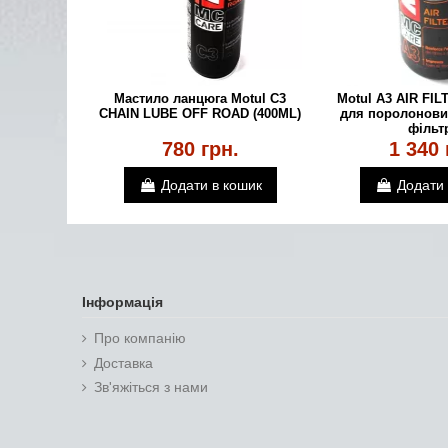
Мастило ланцюга Motul C3
Motul А3 AIR FIL
CHAIN LUBE OFF ROAD (400ML)
для поролонови
фільт
780 грн.
1 340 
Додати в кошик
Додати 
Інформація
Про компанію
Доставка
Зв'яжіться з нами