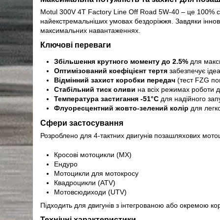
Motul 300V 4T Factory Line Off Road 5W-40 – це 100%
найекстремальніших умовах бездоріжжя. Завдяки іннов
максимальних навантаженнях.
Ключові переваги
Збільшення крутного моменту до 2.5%
для макс
Оптимізований коефіцієнт тертя
забезпечує ідеа
Відмінний захист коробки передач
(тест FZG по
Стабільний тиск оливи
на всіх режимах роботи 
Температура застигання -51°C
для надійного зап
Флуоресцентний жовто-зелений колір
для легко
Сфери застосування
Розроблено для 4-тактних двигунів позашляхових мотоц
Кросові мотоцикли (MX)
Ендуро
Мотоцикли для мотокросу
Квадроцикли (ATV)
Мотовсюдиходи (UTV)
Підходить для двигунів з інтегрованою або окремою к
Технічні характеристики