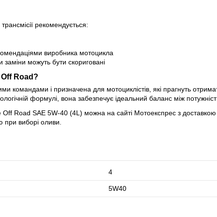
трансмісії рекомендується:
рекомендаціями виробника мотоцикла
и заміни можуть бути скориговані
 Off Road?
ми командами і призначена для мотоциклістів, які прагнуть отрима
логічній формулі, вона забезпечує ідеальний баланс між потужніст
e Off Road SAE 5W-40 (4L) можна на сайті Мотоекспрес з доставкою
ю при виборі оливи.
4
5W40