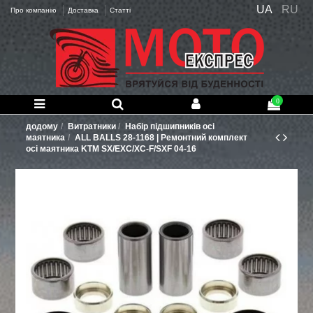
UA
RU
Про компанію
Доставка
Статті
0
додому
Витратники
Набір підшипників осі
маятника
ALL BALLS 28-1168 | Ремонтний комплект
осі маятника KTM SX/EXC/XC-F/SXF 04-16