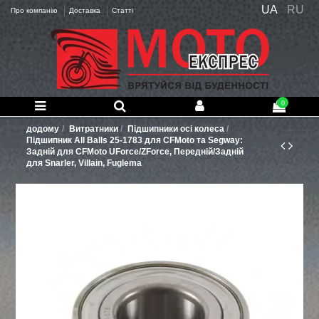
UA
RU
Про компанію
Доставка
Статті
0
додому
Витратники
Підшипники осі колеса
Підшипник All Balls 25-1783 для CFMoto та Segway:
Задній для CFMoto UForce/ZForce, Передній/Задній
для Snarler, Villain, Fuglema