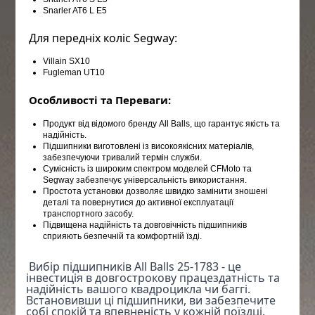
Snarler AT6 L E5
 Для передніх коліс Segway:
Villain SX10
Fugleman UT10
 Особливості та Переваги:
Продукт від відомого бренду All Balls, що гарантує якість та
надійність.
Підшипники виготовлені із високоякісних матеріалів,
забезпечуючи тривалий термін служби.
Сумісність із широким спектром моделей CFMoto та
Segway забезпечує універсальність використання.
Простота установки дозволяє швидко замінити зношені
деталі та повернутися до активної експлуатації
транспортного засобу.
Підвищена надійність та довговічність підшипників
сприяють безпечній та комфортній їзді.
 Вибір підшипників All Balls 25-1783 - це 
інвестиція в довгострокову працездатність та 
надійність вашого квадроцикла чи баггі. 
Встановивши ці підшипники, ви забезпечите 
собі спокій та впевненість у кожній поїздці.