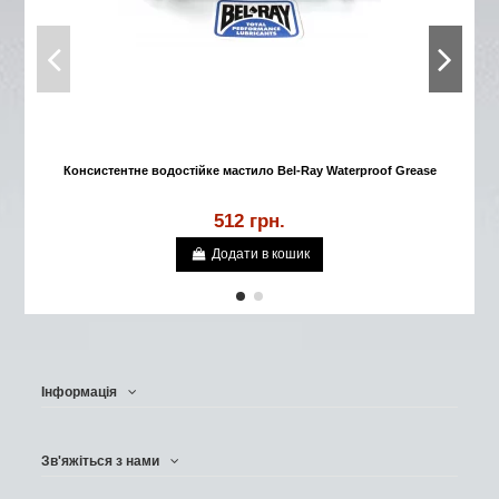
Консистентне водостійке мастило Bel-Ray Waterproof Grease
Ко
512 грн.
Додати в кошик
Інформація
Зв'яжіться з нами