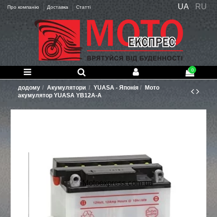
UA
RU
Про компанію
Доставка
Статті
0
додому
Акумулятори
YUASA - Японія
Мото
акумулятор YUASA YB12A-A