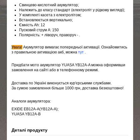
Свинцево-кислотний акумулятор;
Належить до класу стандарт (електроліт у рідкому вигляді);
У комплекті касета з електролітом;
Встановлюється вертикально;
Ємність Ah: 12
Пусковий струм A: 150
Полярність: + ліворуч, праворуч - .
Увага!
Акумулятор вимагає попередньої активації. Ознайомитись
з правильною активацією акб, можна
тут
.
Придбати мото акумулятор YUASA YB12A-A можна оформивши
замовлення на сайті або в телефонному режимі.
Доставка по Україні виконується кур'єрськими службами.
За сумою замовлення більше 1000 грн, доставка безкоштовно!
Аналоги акумулятора:
EXIDE EB12A-A(YB12A-A);
YUASA YB12A-B
Деталі продукту