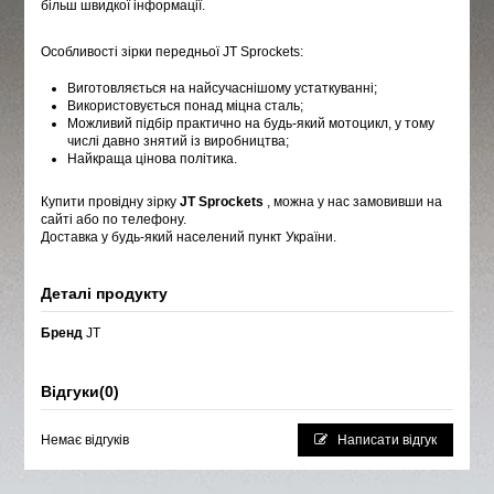
більш швидкої інформації.
Особливості зірки передньої JT Sprockets:
Виготовляється на найсучаснішому устаткуванні;
Використовується понад міцна сталь;
Можливий підбір практично на будь-який мотоцикл, у тому
числі давно знятий із виробництва;
Найкраща цінова політика.
Купити провідну зірку
JT Sprockets
, можна у нас замовивши на
сайті
або по телефону.
Доставка у будь-який населений пункт України.
Деталі продукту
Бренд
JT
Відгуки
(0)
Немає відгуків
Написати відгук