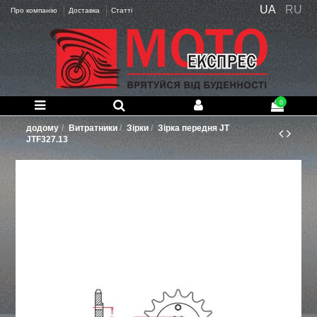
UA
RU
Про компанію
Доставка
Статті
0
додому
Витратники
Зірки
Зірка передня JT
JTF327.13