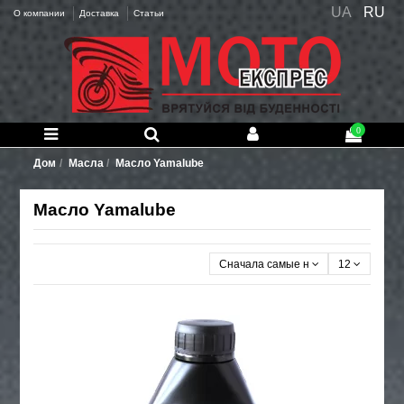
UA
RU
О компании
Доставка
Статьи
0
Дом
Масла
Масло Yamalube
Масло Yamalube
Сначала самые новые
12