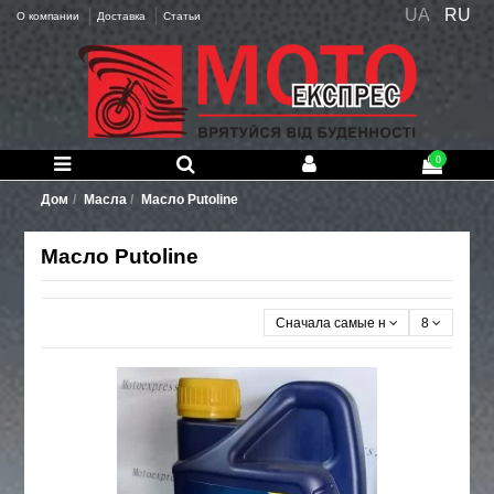
UA
RU
О компании
Доставка
Статьи
0
Дом
Масла
Масло Putoline
Масло Putoline
Сначала самые новые
8