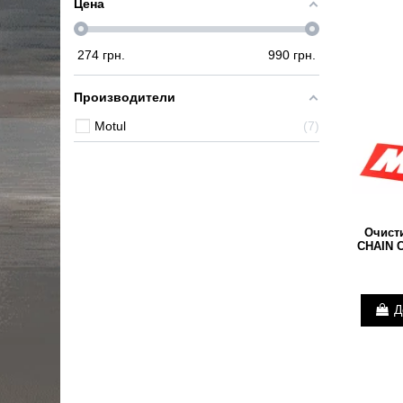
Цена
274
грн.
990
грн.
Производители
Motul
7
Очисти
CHAIN C
Д