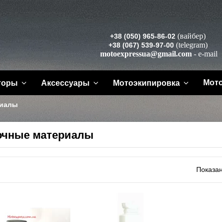
(вайбер)
+38 (050) 965-86-02
(telegram)
+38 (067) 539-97-00
motoexpressua@gmail.com
- e-mail
Мот
торы
Аксессуары
Мотоэкипировка
риалы
очные материалы
Показан