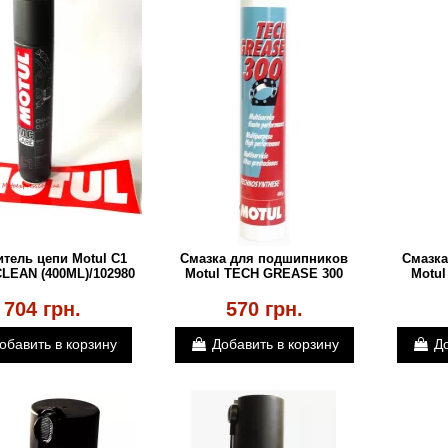
тель цепи Motul C1
Смазка для подшипников
Cмазка
LEAN (400ML)/102980
Motul TECH GREASE 300
Motu
704 грн.
570 грн.
обавить в корзину
Добавить в корзину
До