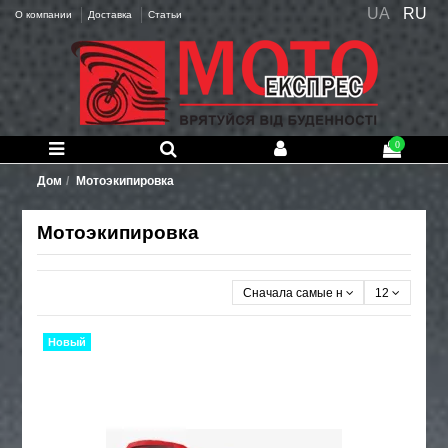
UA
RU
О компании
Доставка
Статьи
0
Дом
Мотоэкипировка
Мотоэкипировка
Сначала самые новые
12
Новый