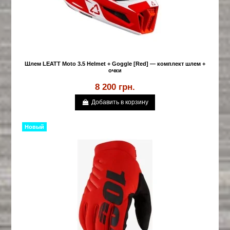
Шлем LEATT Moto 3.5 Helmet + Goggle [Red] — комплект шлем +
очки
8 200 грн.
Добавить в корзину
Новый