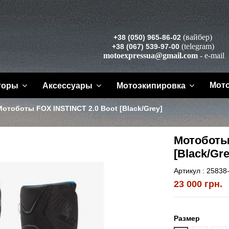
(вайбер)
+38 (050) 965-86-02
(telegram)
+38 (067) 539-97-00
motoexpressua@gmail.com
- e-mail
Мот
торы
Аксессуары
Мотоэкипировка
Мотоботы FOX INSTINCT 2.0 Boot [Black/Grey]
Мотоботы 
[Black/Gre
Артикул :
25838
23 000 грн.
Размер