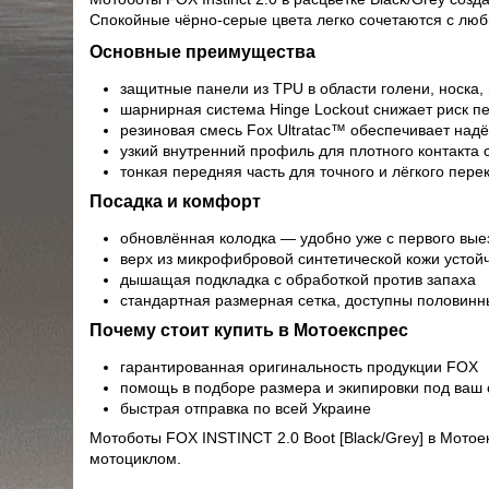
Спокойные чёрно-серые цвета легко сочетаются с люб
Основные преимущества
защитные панели из TPU в области голени, носка, 
шарнирная система Hinge Lockout снижает риск п
резиновая смесь Fox Ultratac™ обеспечивает над
узкий внутренний профиль для плотного контакта 
тонкая передняя часть для точного и лёгкого пер
Посадка и комфорт
обновлённая колодка — удобно уже с первого вые
верх из микрофибровой синтетической кожи устойч
дышащая подкладка с обработкой против запаха
стандартная размерная сетка, доступны половинн
Почему стоит купить в Мотоекспрес
гарантированная оригинальность продукции FOX
помощь в подборе размера и экипировки под ваш 
быстрая отправка по всей Украине
Мотоботы FOX INSTINCT 2.0 Boot [Black/Grey] в Мотое
мотоциклом.