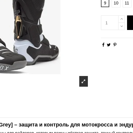
9
10
11
Grey] – защита и контроль для мотокросса и энду
зданы для райдеров, которым важны жёсткая защита, точный контрол