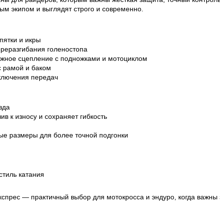
ым экипом и выглядят строго и современно.
пятки и икры
ереразгибания голеностопа
ёжное сцепление с подножками и мотоциклом
с рамой и баком
еключения передач
зда
ив к износу и сохраняет гибкость
ые размеры для более точной подгонки
стиль катания
кспрес — практичный выбор для мотокросса и эндуро, когда важны