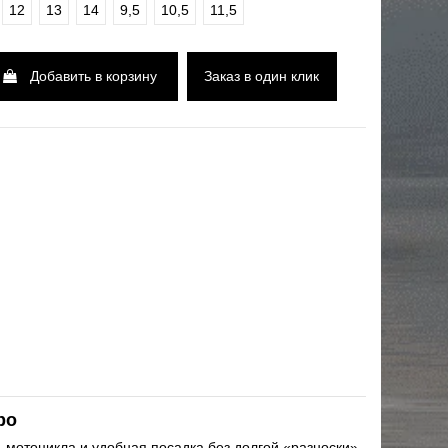
12
13
14
9,5
10,5
11,5
Добавить в корзину
Заказ в один клик
ро
ь мотоцикла и удобная посадка без долгой «разноски».