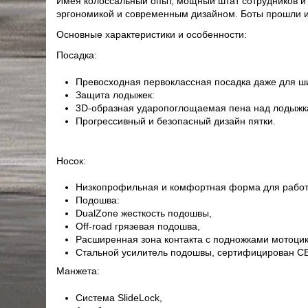
Имея колоссальный опыт, мощный штат сотрудников и 
эргономикой и современным дизайном. Боты прошли 
Основные характеристики и особенности:
Посадка:
Превосходная первоклассная посадка даже для ши
Защита лодыжек:
3D-образная ударопоглощаемая пена над лодыжк
Прогрессивный и безопасный дизайн пятки.
Носок:
Низкопрофильная и комфортная форма для работ
Подошва:
DualZone жесткость подошвы,
Off-road грязевая подошва,
Расширенная зона контакта с подножками мотоцик
Стальной усилитель подошвы, сертифицирован CE
Манжета:
Система SlideLock,