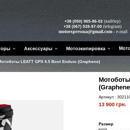
(вайбер)
+38 (050) 965-86-02
(telegram)
+38 (067) 539-97-00
motoexpressua@gmail.com
- e-mail
Мот
торы
Аксессуары
Мотоэкипировка
Мотоботы LEATT GPX 4.5 Boot Enduro (Graphene)
Мотоботы
(Graphene
Артикул :
30211
13 900 грн.
Размер