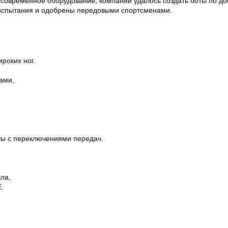
современное оборудование, компании удалось создать боты по до
испытания и одобрены передовыми спортсменами.
роких ног.
ами,
ы с переключениями передач.
ла,
.