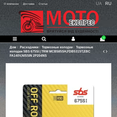
UA
RU
О компании
Доставка
Статьи
0
Дом
Расходники
Тормозные колодки
Тормозные
колодки SBS 675SI | TRW MCB585SH,FDB531ST,EBC
FA140V,NISSIN 2P204NS