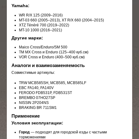
Yamaha:
WR R/X 125 (2009–2016)
MT-03 660 (2005–2013), XT R/X 660 (2004–2015)
XTZ Ténéré 700 (2019–2022)
MT-10 1000 (2016–2021)
Другие марки:
Maico Cross/Enduro/SM 500
TM MX Cross и Enduro (125–400 куб.см)
VOR Cross и Enduro (400–500 куб.см)
Аналоги и взаимозаменяемость
Совместимые артикулы:
TRW MCB585SH,
MCB585
, MCB585LF
EBC FA140, FA140V
FERODO FDB531P, FDB531ST
BREMBO 07HO27SP
NISSIN 2P204NS
BRAKING BR 711SM1
Применение
Условия эксплуатации:
Город
— подходят для городской езды с частыми
торможениями