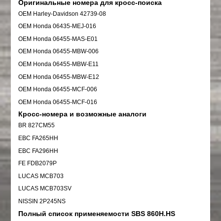
Оригинальные номера для кросс-поиска
OEM Harley-Davidson 42739-08
OEM Honda 06435-MEJ-016
OEM Honda 06455-MAS-E01
OEM Honda 06455-MBW-006
OEM Honda 06455-MBW-E11
OEM Honda 06455-MBW-E12
OEM Honda 06455-MCF-006
OEM Honda 06455-MCF-016
Кросс-номера и возможные аналоги
BR 827CM55
EBC FA265HH
EBC FA296HH
FE FDB2079P
LUCAS MCB703
LUCAS MCB703SV
NISSIN 2P245NS
Полный список применяемости SBS 860H.HS