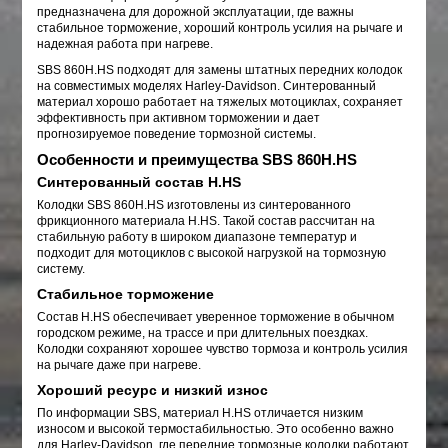
предназначена для дорожной эксплуатации, где важны
стабильное торможение, хороший контроль усилия на рычаге и
надежная работа при нагреве.
SBS 860H.HS подходят для замены штатных передних колодок
на совместимых моделях Harley-Davidson. Синтерованный
материал хорошо работает на тяжелых мотоциклах, сохраняет
эффективность при активном торможении и дает
прогнозируемое поведение тормозной системы.
Особенности и преимущества SBS 860H.HS
Синтерованный состав H.HS
Колодки SBS 860H.HS изготовлены из синтерованного
фрикционного материала H.HS. Такой состав рассчитан на
стабильную работу в широком диапазоне температур и
подходит для мотоциклов с высокой нагрузкой на тормозную
систему.
Стабильное торможение
Состав H.HS обеспечивает уверенное торможение в обычном
городском режиме, на трассе и при длительных поездках.
Колодки сохраняют хорошее чувство тормоза и контроль усилия
на рычаге даже при нагреве.
Хороший ресурс и низкий износ
По информации SBS, материал H.HS отличается низким
износом и высокой термостабильностью. Это особенно важно
для Harley-Davidson, где передние тормозные колодки работают