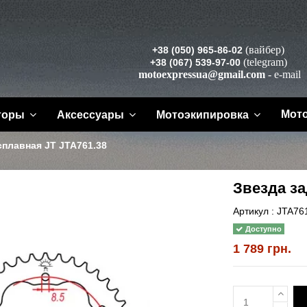
(вайбер)
+38 (050) 965-86-02
(telegram)
+38 (067) 539-97-00
motoexpressua@gmail.com
- e-mail
Мот
торы
Аксессуары
Мотоэкипировка
сплавная JT JTA761.38
Звезда за
Артикул :
JTA76
Доступно
1 789 грн.