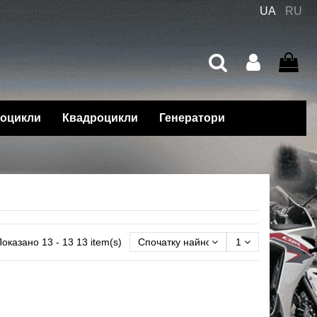
UA
RU
оцикли
Квадроцикли
Генератори
оказано 13 - 13 13 item(s)
Спочатку найновіші
1