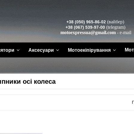
(вайбер)
+38 (050) 965-86-02
(telegram)
+38 (067) 539-97-00
motoexpressua@gmail.com
- e-mail
Мот
лятори
Аксесуари
Мотоекіпірування
пники осі колеса
П