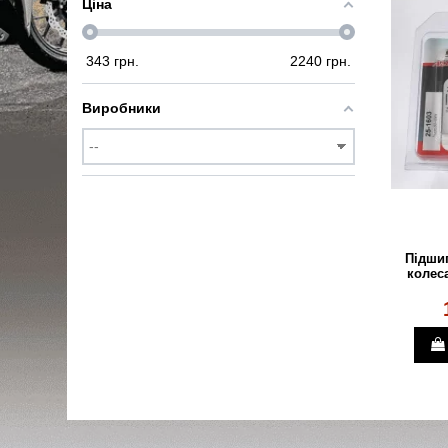
Ціна
343
грн.
2240
грн.
Виробники
Підши
колес