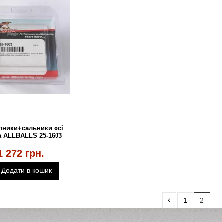
пники+сальники осі
а ALLBALLS 25-1603
1 272 грн.
Додати в кошик
1
2