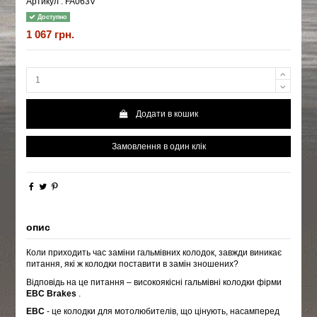
Артикул :
FA063V
Доступно
1 067 грн.
Додати в кошик
Замовлення в один клік
опис
Коли приходить час заміни гальмівних колодок, завжди виникає
питання, які ж колодки поставити в замін зношених?
Відповідь на це питання – високоякісні гальмівні колодки фірми
EBC Brakes
.
EBC
- це колодки для мотолюбителів, що цінують, насамперед