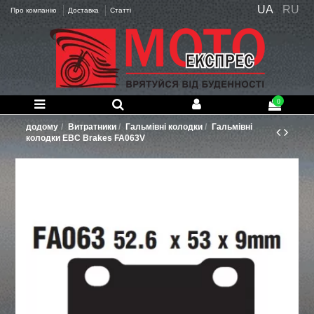
UA
RU
Про компанію
Доставка
Статті
0
додому
Витратники
Гальмівні колодки
Гальмівні
колодки EBC Brakes FA063V