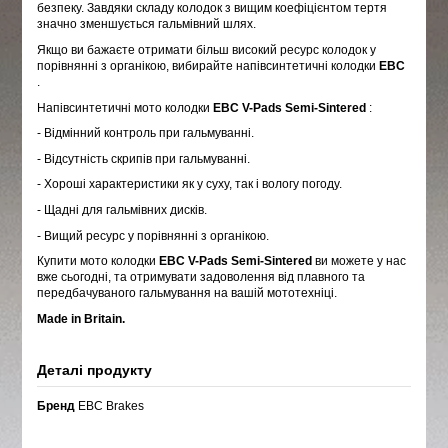
безпеку. Завдяки складу колодок з вищим коефіцієнтом тертя
значно зменшується гальмівний шлях.
Якщо ви бажаєте отримати більш високий ресурс колодок у
порівнянні з органікою, вибирайте напівсинтетичні колодки
EBC
.
Напівсинтетичні мото колодки
EBC V-Pads Semi-Sintered
:
- Відмінний контроль при гальмуванні.
- Відсутність скрипів при гальмуванні.
- Хороші характеристики як у суху, так і вологу погоду.
- Щадні для гальмівних дисків.
- Вищий ресурс у порівнянні з органікою.
Купити мото колодки
EBC V-Pads Semi-Sintered
ви можете у нас
вже сьогодні, та отримувати задоволення від плавного та
передбачуваного гальмування на вашій мототехніці.
Made in Britain.
Деталі продукту
Бренд
EBC Brakes