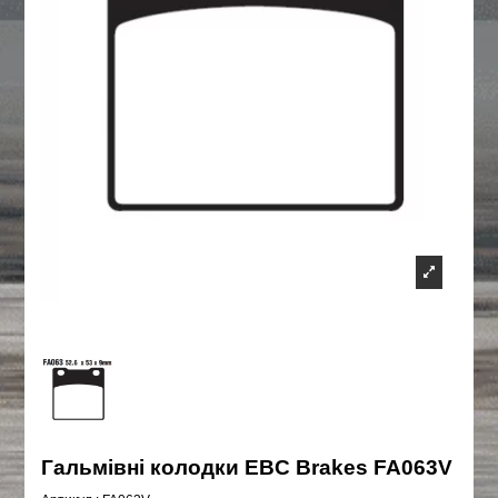
Гальмівні колодки EBC Brakes FA063V