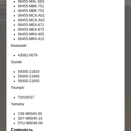
06455-MAL-G02
06455-MBK-751
06455-MBK-752
06455-MCK-A01
06455-MCK-A02
06455-MEA-671
06455-MEA-672
06455-MR4-405
06455-MR4-415
Kawasaki:
43082-0079
Suzuki:
59300-21820
59300-21840
59300-21850
Triumph:
T2020537
Yamaha:
1S6-W0045-00
3D7-W0045-10
5YU-W0046-00
Сумісність