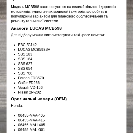
Модель MCB598 застосовується на великій кількості дорожніх
мотоциклів, туристичних моделей і скутерів, що робить її
популярним варіантом для планового обслуговування та
ремонту гальмівної системи.
Аналоги LUCAS MCB598
Для підбору можна використовувати такі кросс-номери:
EBC FA142
LUCAS MCB598SV
SBS 183
SBS 184
SBS 627
SBS 654
SBS 700
Ferodo FDB570
Galfer FD266
Vesrah VD-156
Nissin 2P-202
Оригінальні номери (OEM)
Honda:
06455-MAA-405
06455-MAA-415
06455-MAH-405
06455-MAL-G01