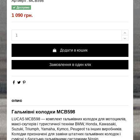
Артикул :
MCB598
Доступно
1 090 грн.
Додати в кошик
Замовлення в один клік
опис
Гальмівні колодки MCB598
LUCAS MCB598 — комплект гальмівних колодок для мотоциклів,
максі-скутерів і туристичної техніки BMW, Honda, Kawasaki,
Suzuki, Triumph, Yamaha, Kymco, Peugeot та інших виробників.
Колодки призначені для заміни штатних гальмівних колодок і
сумісні з багатьма гальмівними системами Nissin.